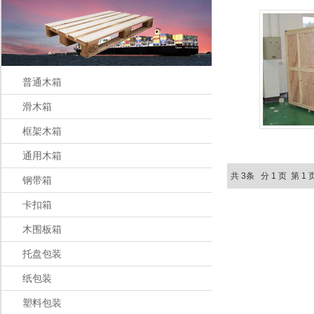
普通木箱
滑木箱
框架木箱
通用木箱
共 3条 分 1 页 第 1
钢带箱
卡扣箱
木围板箱
托盘包装
纸包装
塑料包装